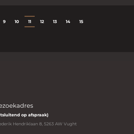
9
10
11
12
13
14
15
ezoekadres
itsluitend op afspraak)
ederik Hendriklaan 8, 5263 AW Vught