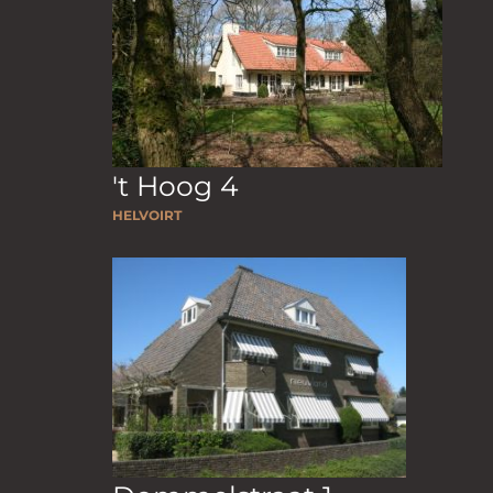
't Hoog 4
HELVOIRT