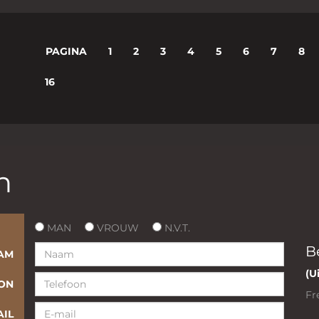
PAGINA
1
2
3
4
5
6
7
8
16
n
MAN
VROUW
N.V.T.
B
AM
(U
ON
Fr
AIL