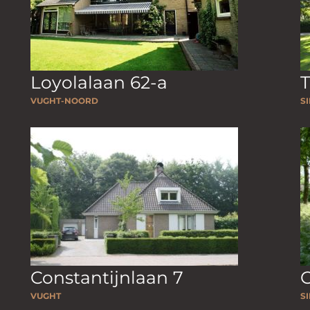
Loyolalaan 62-a
T
VUGHT-NOORD
S
Constantijnlaan 7
C
VUGHT
S