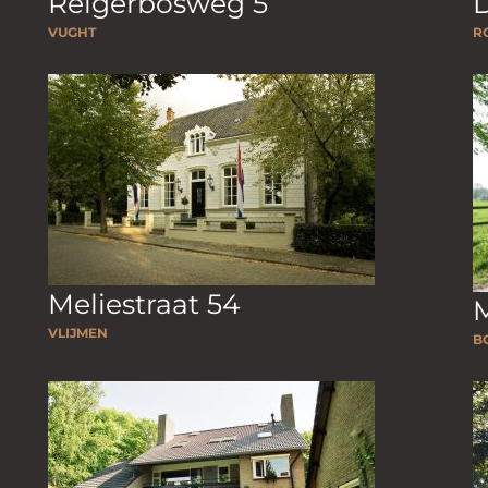
Reigerbosweg 5
D
VUGHT
R
Meliestraat 54
VLIJMEN
B