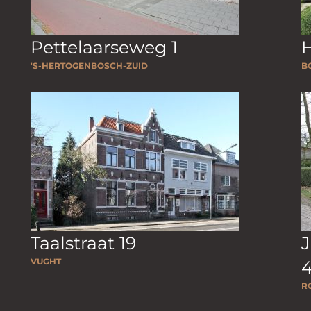
Pettelaarseweg 1
'S-HERTOGENBOSCH-ZUID
B
Taalstraat 19
J
VUGHT
R