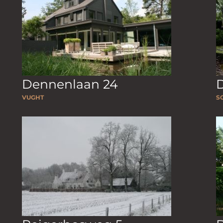
Dennenlaan 24
VUGHT
S