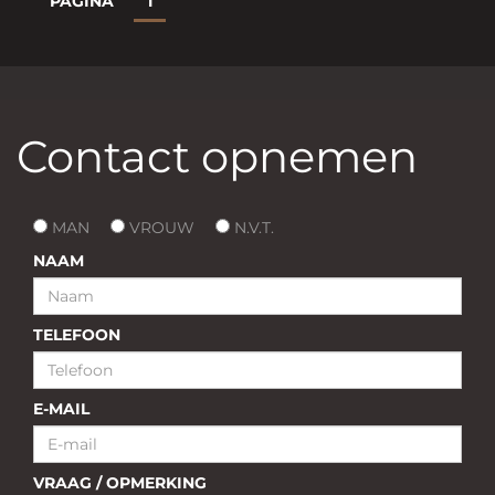
PAGINA
1
Contact opnemen
MAN
VROUW
N.V.T.
NAAM
TELEFOON
E-MAIL
VRAAG / OPMERKING