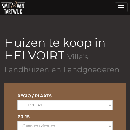
Togg
navi
Huizen te koop in
HELVOIRT
Villa's,
Landhuizen en Landgoederen
REGIO / PLAATS
PRIJS