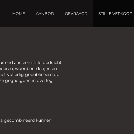
HOME
AANBOD
GEVRAAGD
STILLE VERKOOP
itend aan een stille-opdracht
oederen, woonboerderijen en
niet volledig gepubliceerd op
euze gegadigden in overleg
ma gecombineerd kunnen