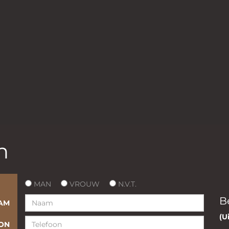
n
MAN
VROUW
N.V.T.
B
AM
(U
ON