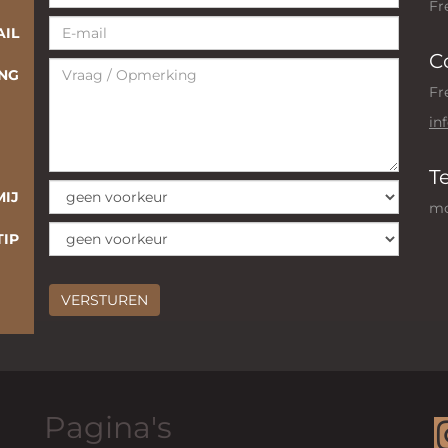
Fr
AIL
C
ING
Fr
in
T
MIJ
mo
TIP
Pagina's